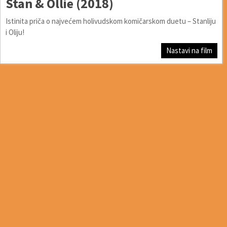
Stan & Ollie (2018)
Istinita priča o najvećem holivudskom komičarskom duetu – Stanliju
i Oliju!
Nastavi na film