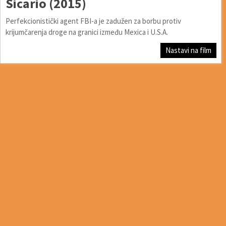
Sicario (2015)
Perfekcionistički agent FBI-a je zadužen za borbu protiv
krijumčarenja droge na granici između Mexica i U.S.A.
Nastavi na film