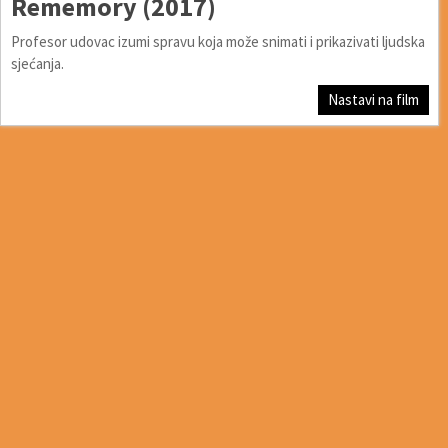
Rememory (2017)
Profesor udovac izumi spravu koja može snimati i prikazivati ljudska
sjećanja.
Nastavi na film