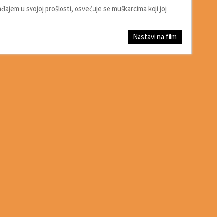
đajem u svojoj prošlosti, osvećuje se muškarcima koji joj
Nastavi na film