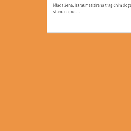
Mlada žena, istraumatizirana tragičnim doga
stanu na put…