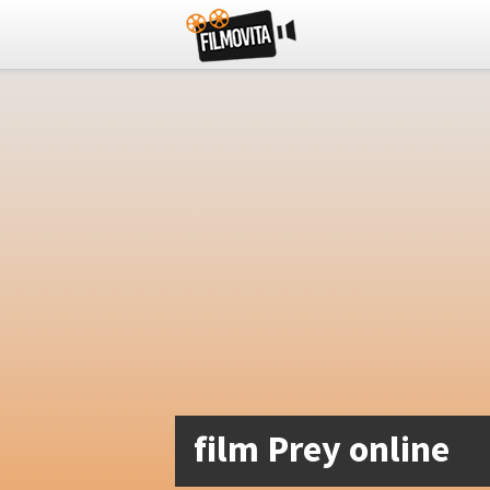
film Prey online