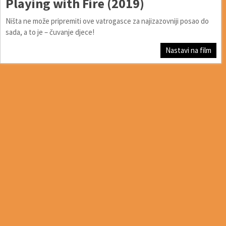
Playing with Fire (2019)
Ništa ne može pripremiti ove vatrogasce za najizazovniji posao do
sada, a to je – čuvanje djece!
Nastavi na film