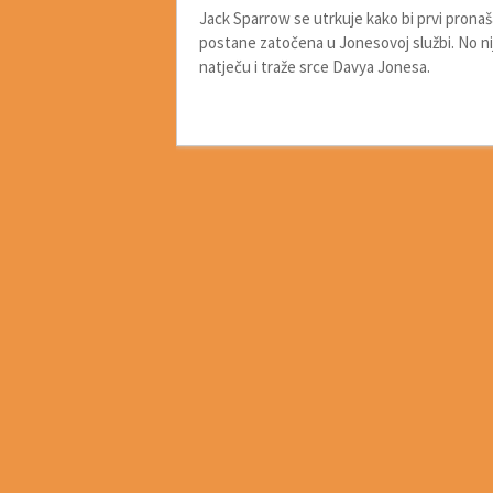
Jack Sparrow se utrkuje kako bi prvi prona
postane zatočena u Jonesovoj službi. No nije j
natječu i traže srce Davya Jonesa.