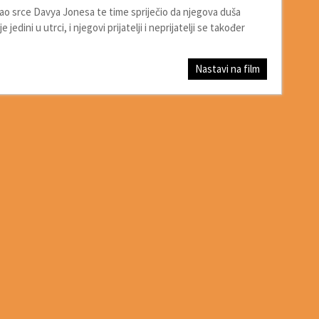
šao srce Davya Jonesa te time spriječio da njegova duša
edini u utrci, i njegovi prijatelji i neprijatelji se također
Nastavi na film