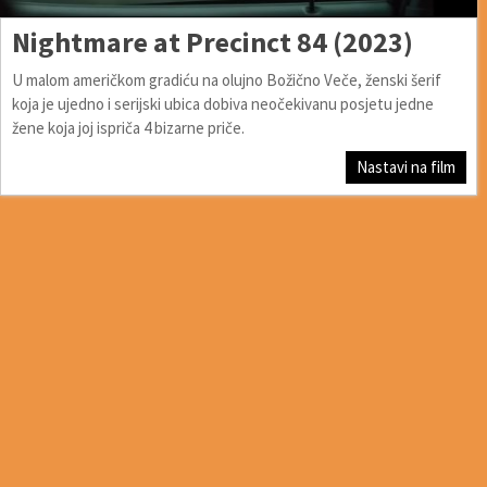
Nightmare at Precinct 84 (2023)
U malom američkom gradiću na olujno Božično Veče, ženski šerif
koja je ujedno i serijski ubica dobiva neočekivanu posjetu jedne
žene koja joj ispriča 4 bizarne priče.
Nastavi na film