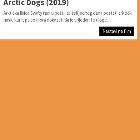
Arctic Dogs (2019)
Arktička lisica Swifty radi u pošti, ali želi jednog dana postati arktički
haski kurir, pa se mora dokazati da je vrijedan te uloge…
Nastavi na film