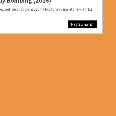
Day Bombing (2016)
preživjeli teroristički napad na bostonsku maratonsku utrku
Nastavi na film