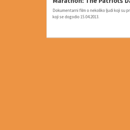
Marathon: The Patriots 
Dokumentarni film o nekoliko ljudi koji su 
koji se dogodio 15.04.2013.