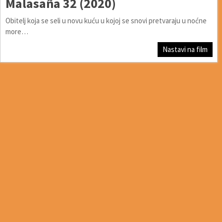
Malasaña 32 (2020)
Obitelj koja se seli u novu kuću u kojoj se snovi pretvaraju u noćne
more…
Nastavi na film