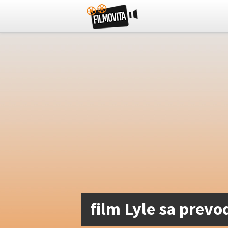
film Lyle sa prev