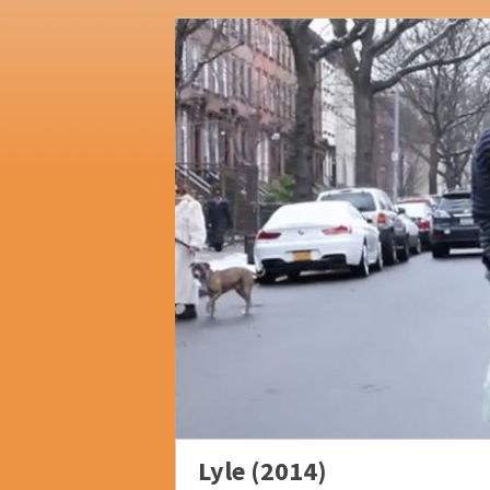
Lyle (2014)