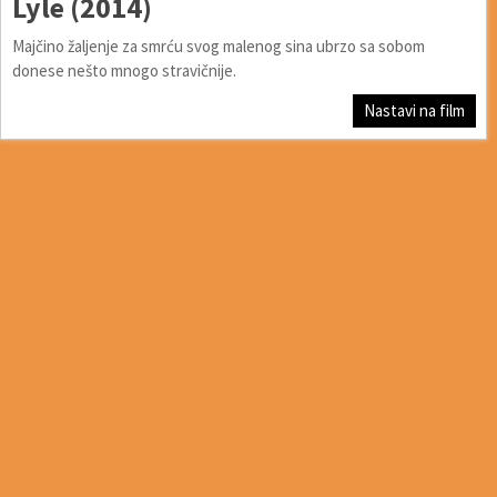
Lyle (2014)
Majčino žaljenje za smrću svog malenog sina ubrzo sa sobom
donese nešto mnogo stravičnije.
Nastavi na film