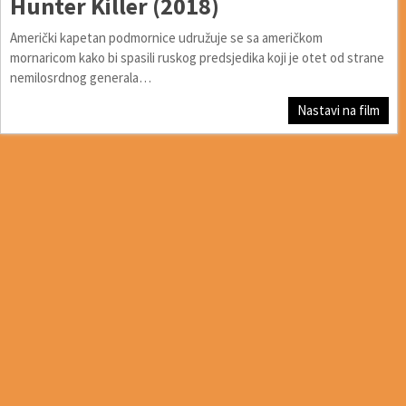
Hunter Killer (2018)
Američki kapetan podmornice udružuje se sa američkom
mornaricom kako bi spasili ruskog predsjedika koji je otet od strane
nemilosrdnog generala…
Nastavi na film