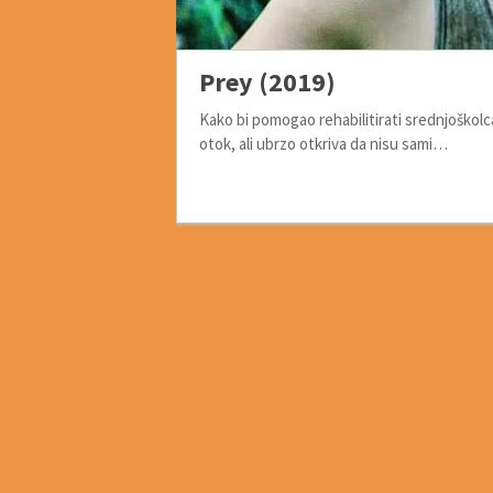
Prey (2019)
Kako bi pomogao rehabilitirati srednjoškol
otok, ali ubrzo otkriva da nisu sami…