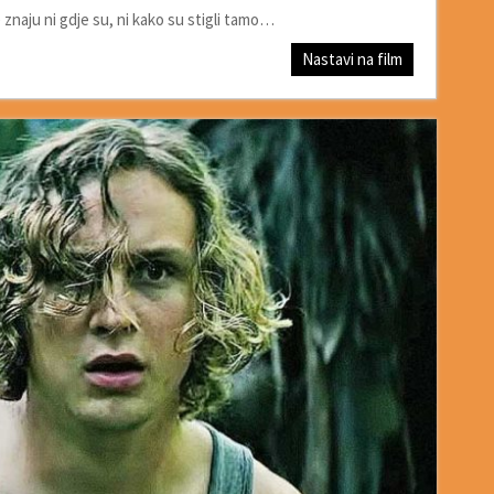
 znaju ni gdje su, ni kako su stigli tamo…
Nastavi na film