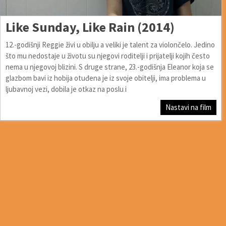
Like Sunday, Like Rain (2014)
12.-godišnji Reggie živi u obilju a veliki je talent za violončelo. Jedino
što mu nedostaje u životu su njegovi roditelji i prijatelji kojih često
nema u njegovoj blizini. S druge strane, 23.-godišnja Eleanor koja se
glazbom bavi iz hobija otuđena je iz svoje obitelji, ima problema u
ljubavnoj vezi, dobila je otkaz na poslu i
Nastavi na film