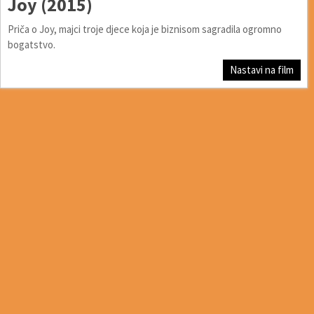
Joy (2015)
Priča o Joy, majci troje djece koja je biznisom sagradila ogromno
bogatstvo.
Nastavi na film