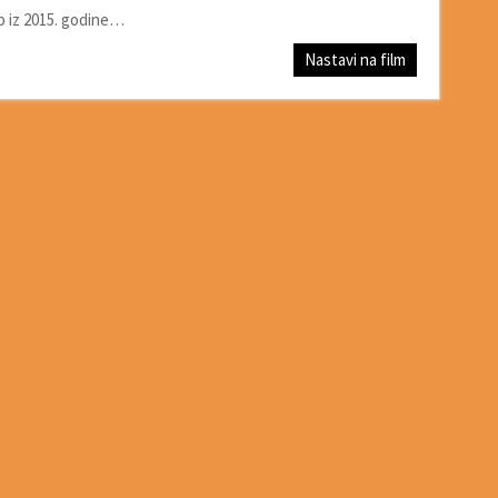
p iz 2015. godine…
Nastavi na film