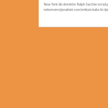
New York-ški detektiv Ralph Sarchie istraž
nekonvencijonalnim svećenikom kako bi riješ