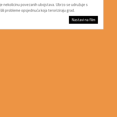
uje nekolicinu povezanih ubojstava. Ubrzo se udružuje s
ili probleme opsjednuća koja teroriziraju grad.
Nastavi na film