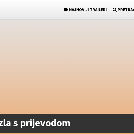
NAJNOVIJI TRAILERI
PRETRA
 zla s prijevodom