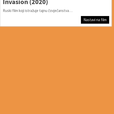
Invasion (2020)
Ruski film koji istražuje tajnu čovječanstva…
Nastavi na film