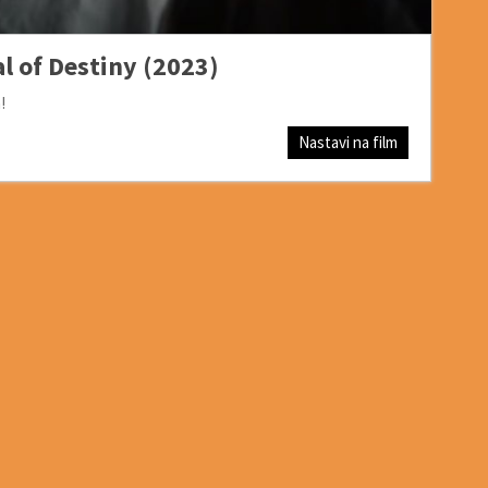
l of Destiny (2023)
!
Nastavi na film