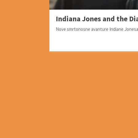
Indiana Jones and the Dia
Nove smrtonosne avanture Indiane Jonesa