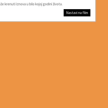
že krenuti iznova u bilo kojoj godini života.
Nastavi na film