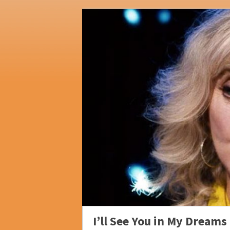
I’ll See You in My Dreams