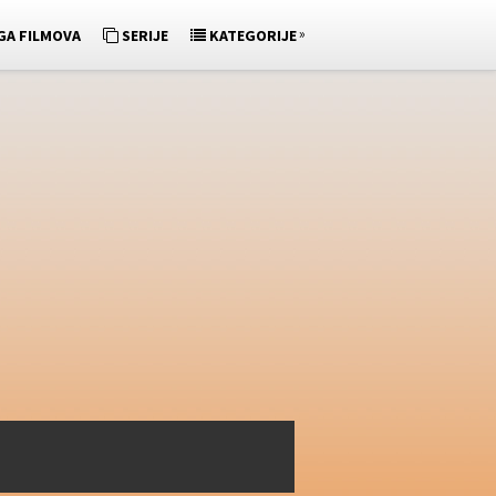
»
GA FILMOVA
SERIJE
KATEGORIJE