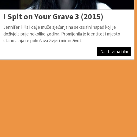
I Spit on Your Grave 3 (2015)
Jennifer Hills i dalje muče sjećanja na seksualni napad koji je
doživjela prije nekoliko godina. Promijenila je identitet i mjesto
stanovanja te pokušava živjeti miran život.
Nastavi na film