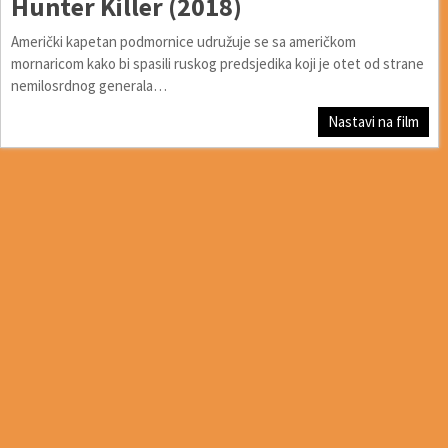
Hunter Killer (2018)
Američki kapetan podmornice udružuje se sa američkom
mornaricom kako bi spasili ruskog predsjedika koji je otet od strane
nemilosrdnog generala…
Nastavi na film