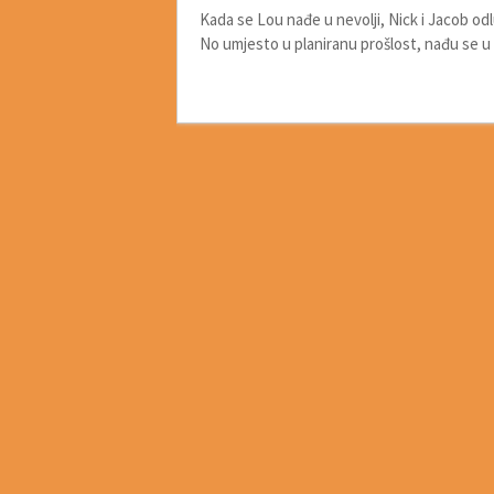
Kada se Lou nađe u nevolji, Nick i Jacob od
No umjesto u planiranu prošlost, nađu se