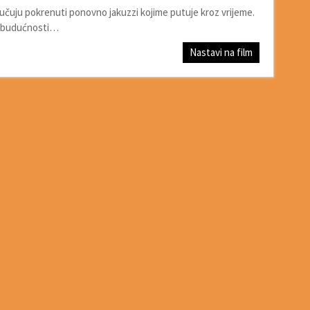
lučuju pokrenuti ponovno jakuzzi kojime putuje kroz vrijeme.
 u budućnosti…
Nastavi na film