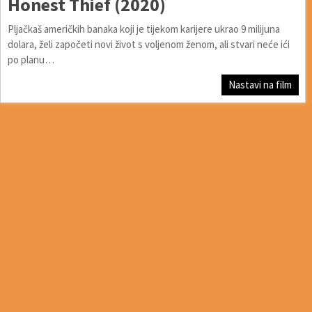
Honest Thief (2020)
Pljačkaš američkih banaka koji je tijekom karijere ukrao 9 milijuna
dolara, želi započeti novi život s voljenom ženom, ali stvari neće ići
po planu…
Nastavi na film