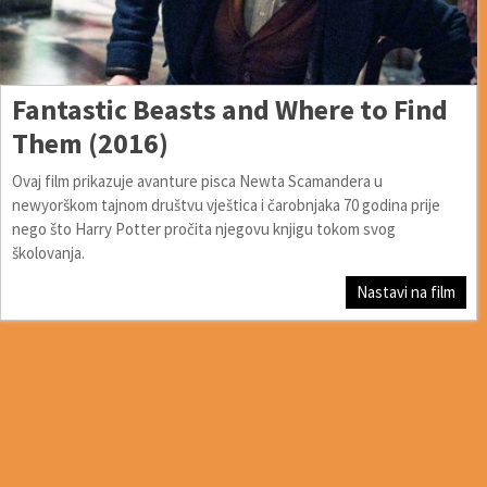
Fantastic Beasts and Where to Find
Them (2016)
Ovaj film prikazuje avanture pisca Newta Scamandera u
newyorškom tajnom društvu vještica i čarobnjaka 70 godina prije
nego što Harry Potter pročita njegovu knjigu tokom svog
školovanja.
Nastavi na film