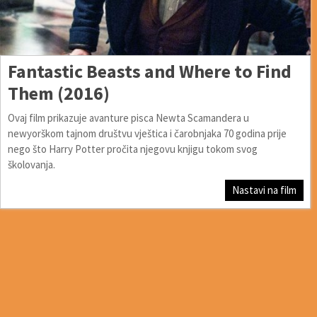
Fantastic Beasts and Where to Find
Them (2016)
Ovaj film prikazuje avanture pisca Newta Scamandera u
newyorškom tajnom društvu vještica i čarobnjaka 70 godina prije
nego što Harry Potter pročita njegovu knjigu tokom svog
školovanja.
Nastavi na film