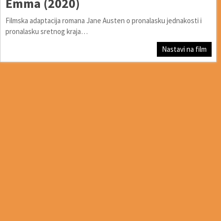
Emma (2020)
Filmska adaptacija romana Jane Austen o pronalasku jednakosti i
pronalasku sretnog kraja…
Nastavi na film