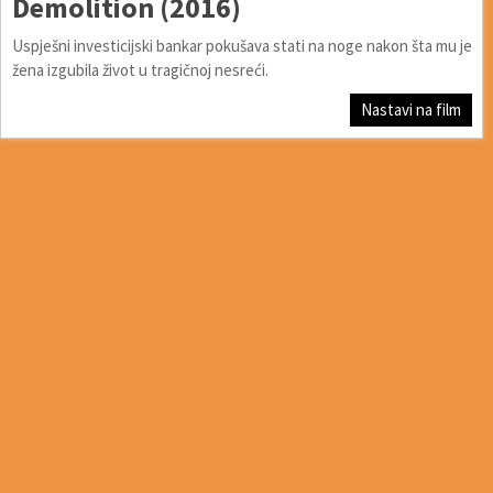
Demolition (2016)
Uspješni investicijski bankar pokušava stati na noge nakon šta mu je
žena izgubila život u tragičnoj nesreći.
Nastavi na film