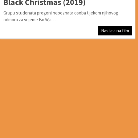
Black Christmas (2019)
Grupu studenata progoni nepoznata osoba tijekom njihovog
odmora za vrijeme Božića…
Nastavi na film