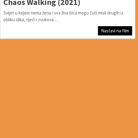
Chaos Walking (2021)
Svijet u kojem nema žena i sva živa bića mogu čuti misli drugih u
obliku slika, riječi i zvukova…
Nastavi na film