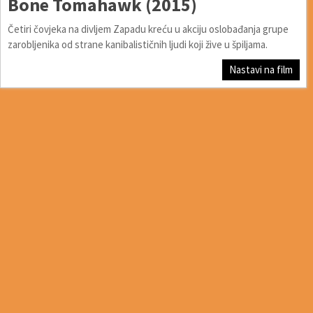
Bone Tomahawk (2015)
Četiri čovjeka na divljem Zapadu kreću u akciju oslobađanja grupe
zarobljenika od strane kanibalističnih ljudi koji žive u špiljama.
Nastavi na film