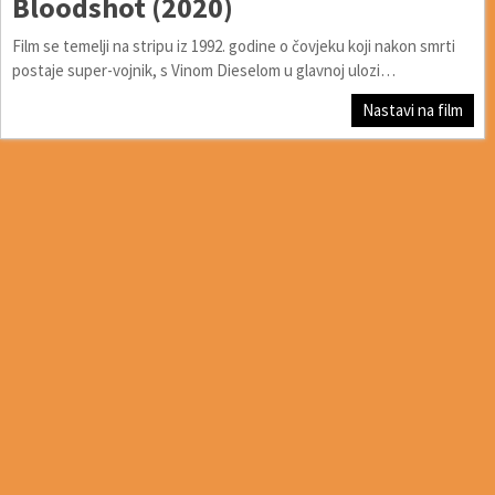
Bloodshot (2020)
Film se temelji na stripu iz 1992. godine o čovjeku koji nakon smrti
postaje super-vojnik, s Vinom Dieselom u glavnoj ulozi…
Nastavi na film