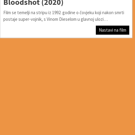
Bloodshot (2020)
Film se temelji na stripu iz 1992. godine o čovjeku koji nakon smrti
postaje super-vojnik, s Vinom Dieselom u glavnoj ulozi…
Nastavi na film