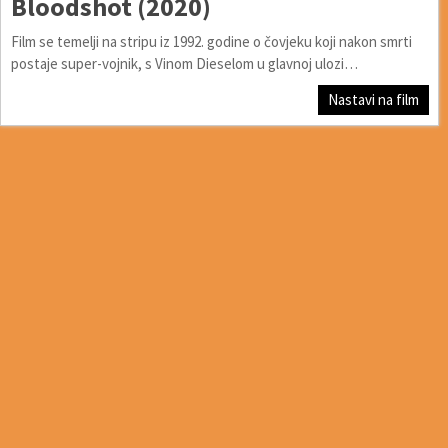
Bloodshot (2020)
Film se temelji na stripu iz 1992. godine o čovjeku koji nakon smrti
postaje super-vojnik, s Vinom Dieselom u glavnoj ulozi…
Nastavi na film