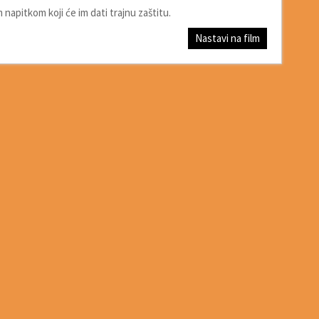
 napitkom koji će im dati trajnu zaštitu.
Nastavi na film