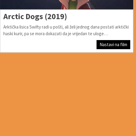
Arctic Dogs (2019)
Arktička lisica Swifty radi u pošti, ali želi jednog dana postati arktički
haski kurir, pa se mora dokazati da je vrijedan te uloge…
Nastavi na film