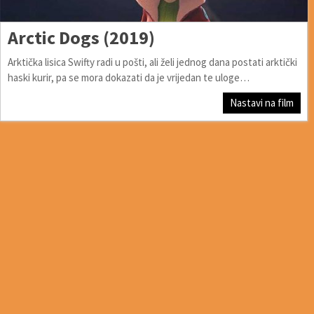
Arctic Dogs (2019)
Arktička lisica Swifty radi u pošti, ali želi jednog dana postati arktički
haski kurir, pa se mora dokazati da je vrijedan te uloge…
Nastavi na film