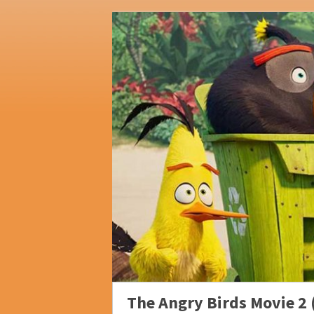
The Angry Birds Movie 2 