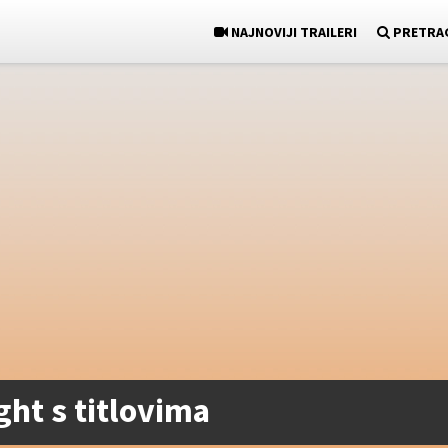
NAJNOVIJI TRAILERI
PRETRA
ght s titlovima