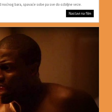
od noćnog bara, spavaće sobe pa sve do ozbiljne veze.
Nastavi na film