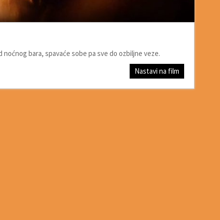
od noćnog bara, spavaće sobe pa sve do ozbiljne veze.
Nastavi na film