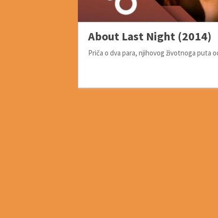
About Last Night (2014)
Priča o dva para, njihovog životnoga puta 