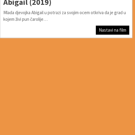
Abigail (2019)
Mlada djevojka Abigail u potrazi za svojim ocem otkriva da je grad u
kojem živi pun čarolije…
Nastavi na film