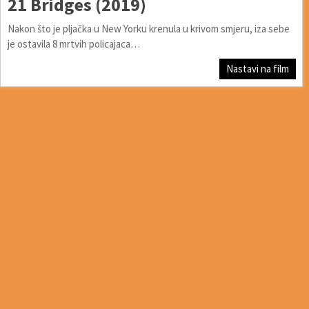
21 Bridges (2019)
Nakon što je pljačka u New Yorku krenula u krivom smjeru, iza sebe
je ostavila 8 mrtvih policajaca…
Nastavi na film