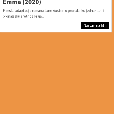
Emma (2020)
Filmska adaptacija romana Jane Austen o pronalasku jednakosti i
pronalasku sretnog kraja…
Nastavi na film