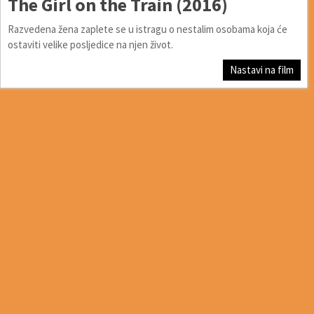
The Girl on the Train (2016)
Razvedena žena zaplete se u istragu o nestalim osobama koja će
ostaviti velike posljedice na njen život.
Nastavi na film