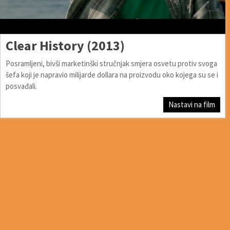
Clear History (2013)
Posramljeni, bivši marketinški stručnjak smjera osvetu protiv svoga
šefa koji je napravio milijarde dollara na proizvodu oko kojega su se i
posvađali.
Nastavi na film