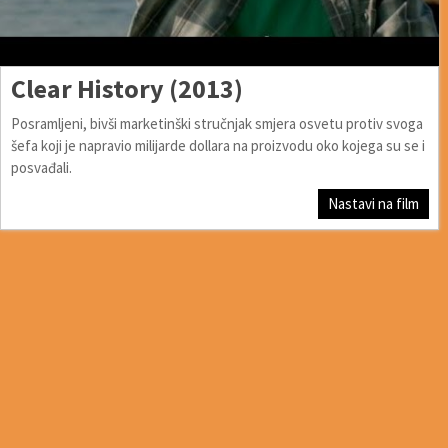
Clear History (2013)
Posramljeni, bivši marketinški stručnjak smjera osvetu protiv svoga
šefa koji je napravio milijarde dollara na proizvodu oko kojega su se i
posvađali.
Nastavi na film