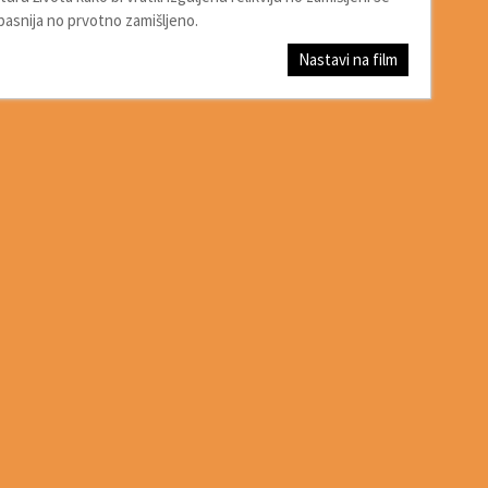
pasnija no prvotno zamišljeno.
Nastavi na film