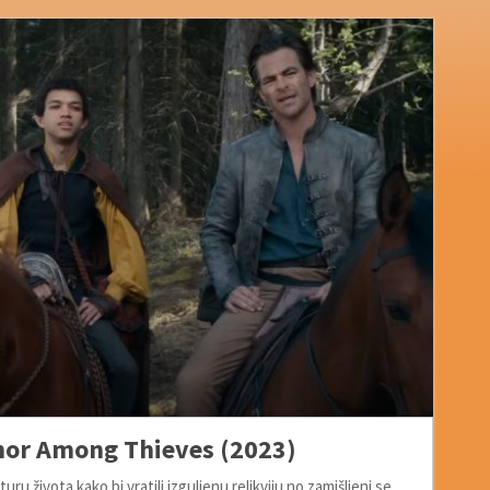
nor Among Thieves (2023)
u života kako bi vratili izguljenu relikviju no zamišljeni se