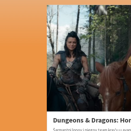
Dungeons & Dragons: Ho
Šarmantni lopov i njegov team kreću u avantur