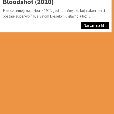
Bloodshot (2020)
Film se temelji na stripu iz 1992. godine o čovjeku koji nakon smrti
postaje super-vojnik, s Vinom Dieselom u glavnoj ulozi…
Nastavi na film